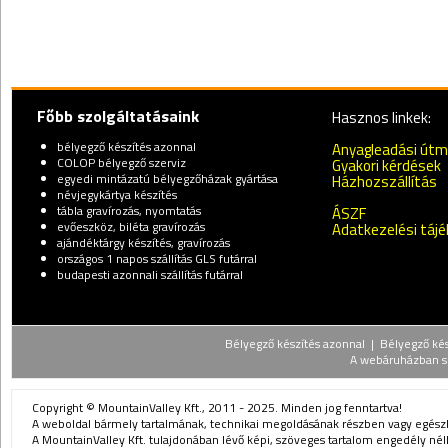
Főbb szolgáltatásaink
Hasznos linkek:
bélyegző készítés azonnal
Anyagleadási út
COLOP bélyegző szerviz
Gyakori kérdések
egyedi mintázatú bélyegzőházak gyártása
Házhozszállítás
névjegykártya készítés
tábla gravírozás, nyomtatás
ÁSZF
evőeszköz, biléta gravírozás
Adatkezelési táj
ajándéktárgy készítés, gravírozás
országos 1 napos szállítás GLS futárral
budapesti azonnali szállítás futárral
Bélyegző készítés azonnal | Bélyegző kész
A webáruházban sz
Copyright © MountainValley Kft., 2011 - 2025. Minden jog fenntartva!
A weboldal bármely tartalmának, technikai megoldásának részben vagy egészbe
A MountainValley Kft. tulajdonában lévő képi, szöveges tartalom engedély nélk