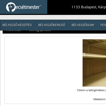
1133 Budapest, Kárpá
BÉLYEGZŐ KÉSZÍTÉS
BÉLYEGZŐKERESŐ
BÉLYEGZŐGUMI
FES
Pecsétmester™
//
Csomag ajánlatok
Ebben a kategóriában j
Válasszon 