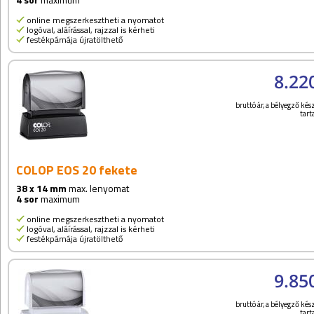
online megszerkesztheti a nyomatot
logóval, aláírással, rajzzal is kérheti
festékpárnája újratölthető
8.22
bruttó ár, a bélyegző kész
tar
COLOP EOS 20 fekete
38 x 14 mm
max. lenyomat
4 sor
maximum
online megszerkesztheti a nyomatot
logóval, aláírással, rajzzal is kérheti
festékpárnája újratölthető
9.85
bruttó ár, a bélyegző kész
tar