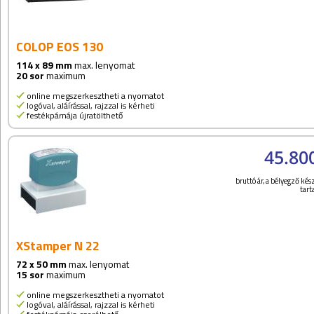
COLOP EOS 130
114 x 89 mm
max. lenyomat
20 sor
maximum
online megszerkesztheti a nyomatot
logóval, aláírással, rajzzal is kérheti
festékpárnája újratölthető
45.80
bruttó ár, a bélyegző kész
tar
XStamper N 22
72 x 50 mm
max. lenyomat
15 sor
maximum
online megszerkesztheti a nyomatot
logóval, aláírással, rajzzal is kérheti