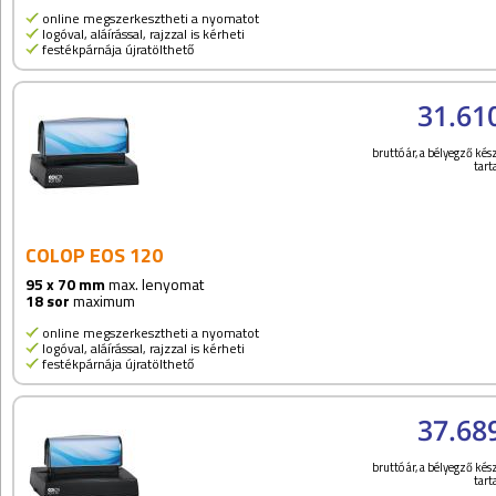
online megszerkesztheti a nyomatot
logóval, aláírással, rajzzal is kérheti
festékpárnája újratölthető
31.61
bruttó ár, a bélyegző kész
tar
COLOP EOS 120
95 x 70 mm
max. lenyomat
18 sor
maximum
online megszerkesztheti a nyomatot
logóval, aláírással, rajzzal is kérheti
festékpárnája újratölthető
37.68
bruttó ár, a bélyegző kész
tar