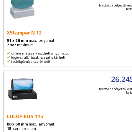
bruttó ár, a bélyegző kész
tar
XStamper N 12
51 x 26 mm
max. lenyomat
7 sor
maximum
online megszerkesztheti a nyomatot
logóval, aláírással, rajzzal is kérheti
festékpárnája cserélhető
26.24
bruttó ár, a bélyegző kész
tar
COLOP EOS 115
80 x 60 mm
max. lenyomat
15 sor
maximum