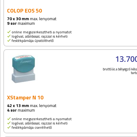
COLOP EOS 50
70 x 30 mm
max. lenyomat
9 sor
maximum
online megszerkesztheti a nyomatot
logóval, aláírással, rajzzal is kérheti
festékpárnája újratölthető
13.70
bruttó ár, a bélyegző kész
tar
XStamper N 10
42 x 13 mm
max. lenyomat
4 sor
maximum
online megszerkesztheti a nyomatot
logóval, aláírással, rajzzal is kérheti
festékpárnája cserélhető