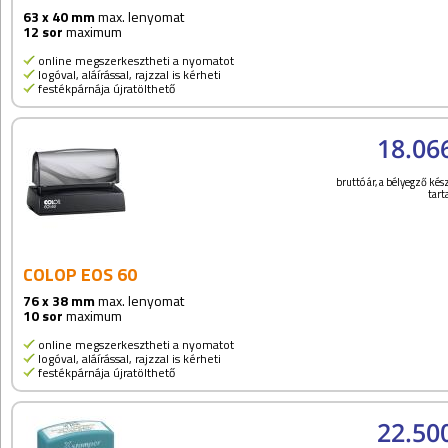
63 x 40 mm
max. lenyomat
12 sor
maximum
online megszerkesztheti a nyomatot
logóval, aláírással, rajzzal is kérheti
festékpárnája újratölthető
18.06
bruttó ár, a bélyegző kész
tar
COLOP EOS 60
76 x 38 mm
max. lenyomat
10 sor
maximum
online megszerkesztheti a nyomatot
logóval, aláírással, rajzzal is kérheti
festékpárnája újratölthető
22.50