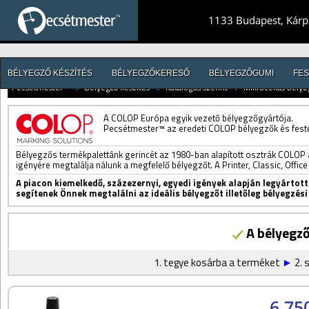
1133 Budapest, Kárpá
BÉLYEGZŐ KÉSZÍTÉS
BÉLYEGZŐKERESŐ
BÉLYEGZŐGUMI
FES
Pecsétmester™
//
Bélyegző készítés
//
Katalógus szerint
//
Mikrocellás bélye
A COLOP Európa egyik vezető bélyegzőgyártója.
Pecsétmester™ az eredeti COLOP bélyegzők és fest
Bélyegzős termékpalettánk gerincét az 1980-ban alapított osztrák COLOP
igényére megtalálja nálunk a megfelelő bélyegzőt. A Printer, Classic, Office
A piacon kiemelkedő, százezernyi, egyedi igények alapján legyárto
segítenek Önnek megtalálni az ideális bélyegzőt illetőleg bélyegzés
A bélyegző
1. tegye kosárba a terméket
►
2. 
6.75