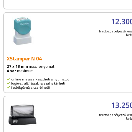
12.30
bruttó ár, a bélyegző kész
tar
XStamper N 04
27 x 13 mm
max. lenyomat
4 sor
maximum
online megszerkesztheti a nyomatot
logóval, aláírással, rajzzal is kérheti
festékpárnája cserélhető
13.25
bruttó ár, a bélyegző kész
tar