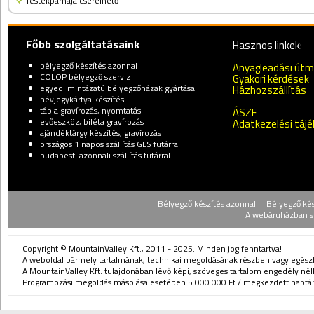
festékpárnája cserélhető
Főbb szolgáltatásaink
Hasznos linkek:
bélyegző készítés azonnal
Anyagleadási út
COLOP bélyegző szerviz
Gyakori kérdések
egyedi mintázatú bélyegzőházak gyártása
Házhozszállítás
névjegykártya készítés
tábla gravírozás, nyomtatás
ÁSZF
evőeszköz, biléta gravírozás
Adatkezelési táj
ajándéktárgy készítés, gravírozás
országos 1 napos szállítás GLS futárral
budapesti azonnali szállítás futárral
Bélyegző készítés azonnal | Bélyegző kész
A webáruházban sz
Copyright © MountainValley Kft., 2011 - 2025. Minden jog fenntartva!
A weboldal bármely tartalmának, technikai megoldásának részben vagy egészbe
A MountainValley Kft. tulajdonában lévő képi, szöveges tartalom engedély nélk
Programozási megoldás másolása esetében 5.000.000 Ft / megkezdett naptári