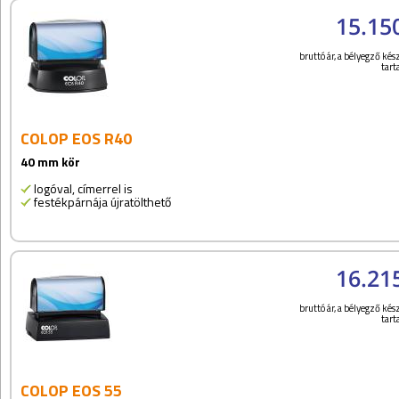
15.15
bruttó ár, a bélyegző kész
tar
COLOP EOS R40
40 mm kör
logóval, címerrel is
festékpárnája újratölthető
16.21
bruttó ár, a bélyegző kész
tar
COLOP EOS 55