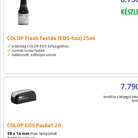
COLOP Flash festék (EOS-hoz) 25ml
kizárólag COLOP EOS bélyegzőhöz
normál irodai festék
határozott, erőteljes színek
7.79
bruttó ár, a bélyegző kész
tar
COLOP EOS Pocket 20
38 x 14 mm
max. lenyomat
4 sor
maximum