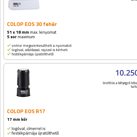
COLOP EOS 30 fehér
51 x 18 mm
max. lenyomat
5 sor
maximum
online megszerkesztheti a nyomatot
logóval, aláírással, rajzzal is kérheti
festékpárnája újratölthető
10.25
bruttó ár, a bélyegző kész
tar
COLOP EOS R17
17 mm kör
logóval, címerrel is
festékpárnája újratölthető