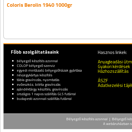
Coloris Berolin 1940 1000gr
Főbb szolgáltatásaink
Hasznos linkek:
bélyegző készítés azonnal
Anyagleadási út
COLOP bélyegző szerviz
Gyakori kérdések
egyedi mintázatú bélyegzőházak gyártása
Házhozszállítás
névjegykártya készítés
tábla gravírozás, nyomtatás
ÁSZF
evőeszköz, biléta gravírozás
Adatkezelési táj
ajándéktárgy készítés, gravírozás
országos 1 napos szállítás GLS futárral
budapesti azonnali szállítás futárral
Bélyegző készítés azonnal | Bélyegző kész
A webáruházban sz