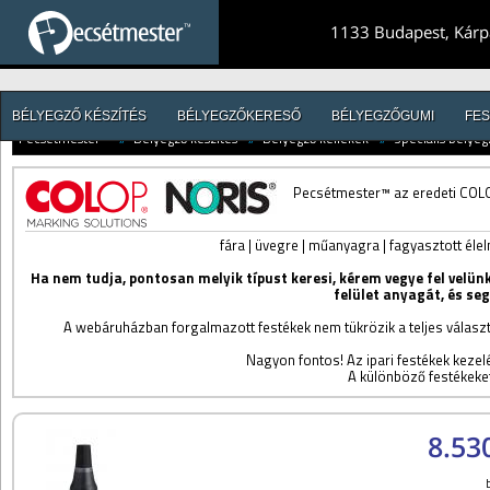
1133 Budapest, Kárpá
BÉLYEGZŐ KÉSZÍTÉS
BÉLYEGZŐKERESŐ
BÉLYEGZŐGUMI
FES
Pecsétmester™
//
Bélyegző készítés
//
Bélyegző kellékek
//
Speciális bélyeg
Pecsétmester™ az eredeti COLO
fára | üvegre | műanyagra | fagyasztott éle
Ha nem tudja, pontosan melyik típust keresi, kérem vegye fel velün
felület anyagát, és se
A webáruházban forgalmazott festékek nem tükrözik a teljes választ
Nagyon fontos! Az ipari festékek keze
A különböző festékeket
8.53