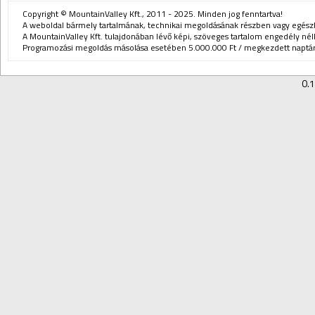
Copyright © MountainValley Kft., 2011 - 2025. Minden jog fenntartva!
A weboldal bármely tartalmának, technikai megoldásának részben vagy egészbe
A MountainValley Kft. tulajdonában lévő képi, szöveges tartalom engedély nélk
Programozási megoldás másolása esetében 5.000.000 Ft / megkezdett naptári
0.