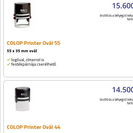
15.60
bruttó ár, a bélyegző kész
tar
COLOP Printer Ovál 55
55 x 35 mm ovál
logóval, címerrel is
festékpárnája cserélhető
14.50
bruttó ár, a bélyegző kész
tar
COLOP Printer Ovál 44