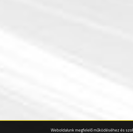
Weboldalunk megfelelő működéséhez és szolg