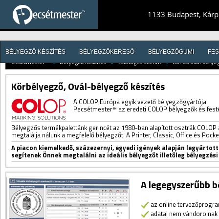
1133 Budapest, Kárpá
BÉLYEGZŐ KÉSZÍTÉS
BÉLYEGZŐKERESŐ
BÉLYEGZŐGUMI
FES
Pecsétmester™
//
Bélyegző készítés
//
Katalógus szerint
//
Kör és ovál bélye
Körbélyegző, Ovál-bélyegző készítés
A COLOP Európa egyik vezető bélyegzőgyártója.
Pecsétmester™ az eredeti COLOP bélyegzők és fest
Bélyegzős termékpalettánk gerincét az 1980-ban alapított osztrák COLOP 
megtalálja nálunk a megfelelő bélyegzőt. A Printer, Classic, Office és Pocke
A piacon kiemelkedő, százezernyi, egyedi igények alapján legyárto
segítenek Önnek megtalálni az ideális bélyegzőt illetőleg bélyegzés
A legegyszerűbb b
az online tervezőprogra
adatai nem vándorolnak