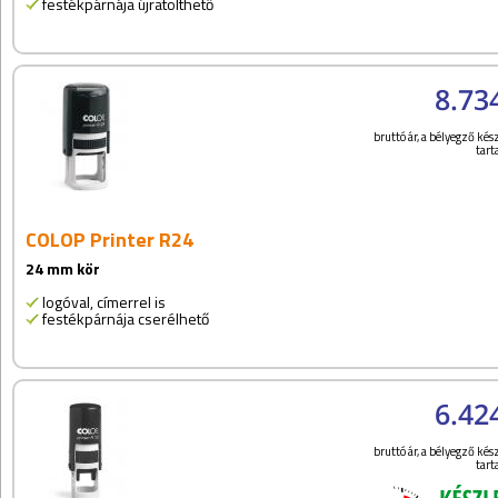
festékpárnája újratölthető
8.73
bruttó ár, a bélyegző kész
tar
COLOP Printer R24
24 mm kör
logóval, címerrel is
festékpárnája cserélhető
6.42
bruttó ár, a bélyegző kész
tar