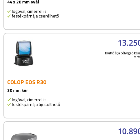
44 x 28 mm ovál
logóval, címerrel is
festékpárnája cserélhető
13.25
bruttó ár, a bélyegző kész
tar
COLOP EOS R30
30 mm kör
logóval, címerrel is
festékpárnája újratölthető
10.89