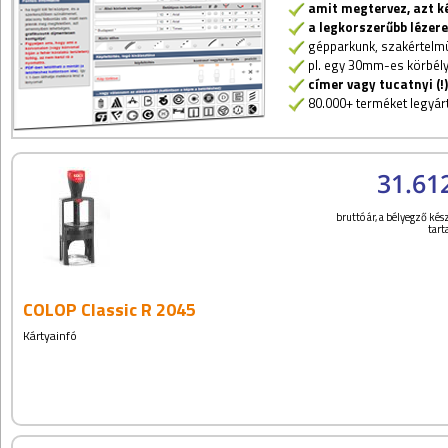
amit megtervez, azt ké
a legkorszerűbb lézer
gépparkunk, szakértelmü
pl. egy 30mm-es körbélye
címer vagy tucatnyi (!
80.000+ terméket legyárt
31.61
bruttó ár, a bélyegző kész
tar
COLOP Classic R 2045
Kártyainfó