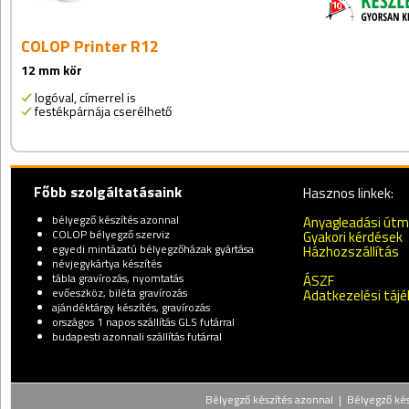
COLOP Printer R12
12 mm kör
logóval, címerrel is
festékpárnája cserélhető
Főbb szolgáltatásaink
Hasznos linkek:
bélyegző készítés azonnal
Anyagleadási út
COLOP bélyegző szerviz
Gyakori kérdések
egyedi mintázatú bélyegzőházak gyártása
Házhozszállítás
névjegykártya készítés
tábla gravírozás, nyomtatás
ÁSZF
evőeszköz, biléta gravírozás
Adatkezelési táj
ajándéktárgy készítés, gravírozás
országos 1 napos szállítás GLS futárral
budapesti azonnali szállítás futárral
Bélyegző készítés azonnal | Bélyegző kész