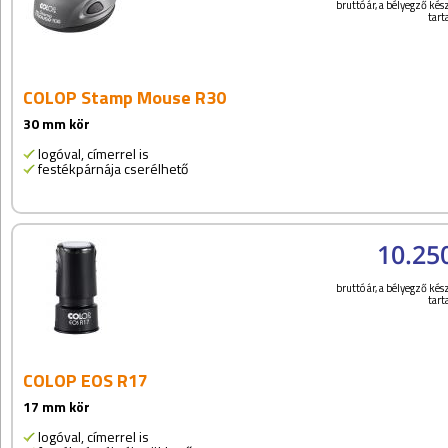
bruttó ár, a bélyegző kész
tar
COLOP Stamp Mouse R30
30 mm kör
logóval, címerrel is
festékpárnája cserélhető
10.25
bruttó ár, a bélyegző kész
tar
COLOP EOS R17
17 mm kör
logóval, címerrel is