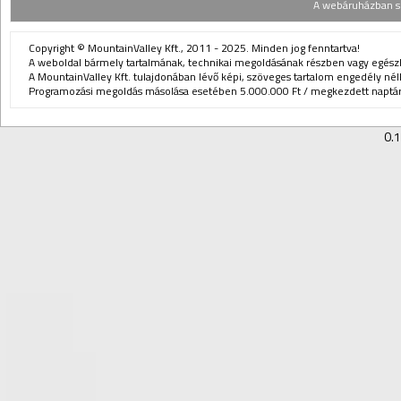
A webáruházban sz
Copyright © MountainValley Kft., 2011 - 2025. Minden jog fenntartva!
A weboldal bármely tartalmának, technikai megoldásának részben vagy egészbe
A MountainValley Kft. tulajdonában lévő képi, szöveges tartalom engedély nélk
Programozási megoldás másolása esetében 5.000.000 Ft / megkezdett naptári
0.