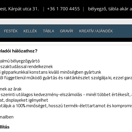
st, Kárpát utca 31.
|
+36 1 700 4455
|
bélyegző, tábla akár 
FESTÉK
KELLÉK
TÁBLA
GRAVÍR
KREATÍV / AJÁNDÉK
eladói hálózathoz?
galmú bélyegzőgyártó
i szaktudással rendelkeznek
ű gépparkunkkal konstans kiváló minőségben gyártunk
l függetlenül működő gyártás és raktárkészlet szolgálja ki, ezzel gar
nek az árak
szerinti utólagos kedvezmény-elszámolás - minél többet értékesít, 
t, displayeket igényelhet
ntáljuk a 100% minőséget, hosszú termék-élettartamot és kompro
mailben
lítás