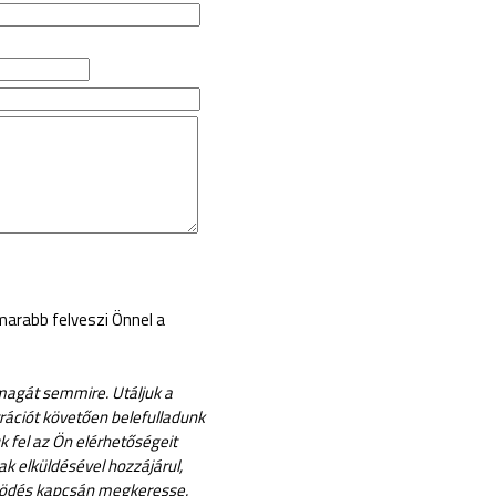
marabb felveszi Önnel a
magát semmire. Utáljuk a
rációt követően belefulladunk
k fel az Ön elérhetőségeit
k elküldésével hozzájárul,
ködés kapcsán megkeresse.