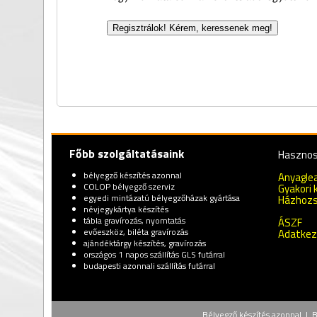
Főbb szolgáltatásaink
Hasznos 
bélyegző készítés azonnal
Anyagle
COLOP bélyegző szerviz
Gyakori 
egyedi mintázatú bélyegzőházak gyártása
Házhozs
névjegykártya készítés
tábla gravírozás, nyomtatás
ÁSZF
evőeszköz, biléta gravírozás
Adatkez
ajándéktárgy készítés, gravírozás
országos 1 napos szállítás GLS futárral
budapesti azonnali szállítás futárral
Bélyegző készítés azonnal | Bé