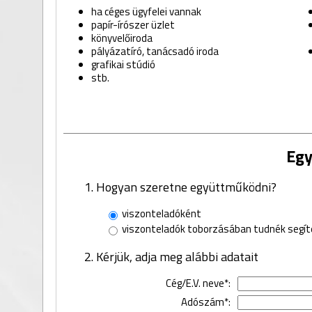
ha céges ügyfelei vannak
papír-írószer üzlet
könyvelőiroda
pályázatíró, tanácsadó iroda
grafikai stúdió
stb.
Egy
1. Hogyan szeretne együttműködni?
viszonteladóként
viszonteladók toborzásában tudnék segít
2. Kérjük, adja meg alábbi adatait
Cég/E.V. neve*:
Adószám*: