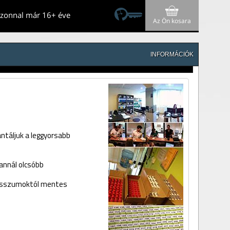
azonnal már 16+ éve
Az Ön kosara
INFORMÁCIÓK
antáljuk a leggyorsabb
annál olcsóbb
misszumoktól mentes