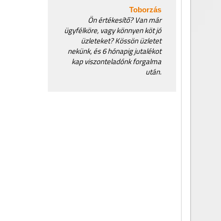
Toborzás
Ön értékesítő? Van már
ügyfélköre, vagy könnyen köt jó
üzleteket? Kössön üzletet
nekünk, és 6 hónapig jutalékot
kap viszonteladónk forgalma
után.