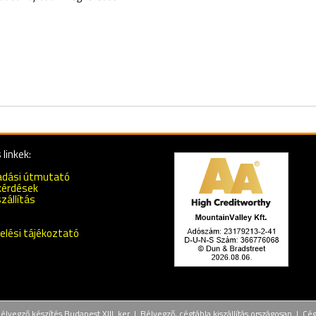
linkek:
adási útmutató
kérdések
zállítás
elési tájékoztató
lyegző készítés Budapest XIII. ker | Bélyegző, cégtábla kiszállítás országosan | Cé