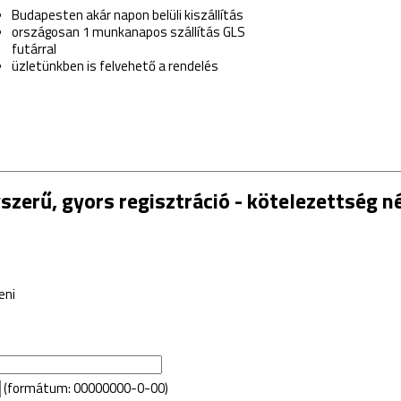
Budapesten akár napon belüli kiszállítás
országosan 1 munkanapos szállítás GLS
futárral
üzletünkben is felvehető a rendelés
szerű, gyors regisztráció - kötelezettség n
eni
(formátum: 00000000-0-00)