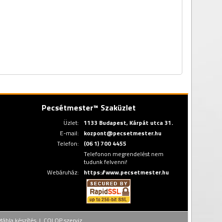
Pecsétmester™ Szaküzlet
Üzlet:
1133 Budapest, Kárpát utca 31.
E-mail:
kozpont@pecsetmester.hu
Telefon:
(06 1) 700 4455
Telefonon megrendelést nem
tudunk felvenni!
Webáruház:
https://www.pecsetmester.hu
gtábla készítés | COLOP szerviz