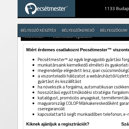
1133 Budape
BÉLYEGZŐ KÉSZÍTÉS
BÉLYEGZŐKERESŐ
BÉLYEGZŐGUMI
Pecsétmester™
//
Viszonteladói regisztráció
Miért érdemes csatlakozni Pecsétmester™ viszont
Pecsétmester™ az egyik legnagyobb gyártási for
munkatársaink kiemelkedő elméleti és gyakorlat
megrendelője elégedett lesz, ipari csúcsminőség
a viszonteladói hálózatot a webáruháztól/üzlettő
gyártást és kiszállítást
ha növekszik a forgalma, automatikusan csökken
hosszútávú együttműködési stratégia: forgalom 
katalógust, promóciós anyagokat, termékmintáka
magyarországi COLOP Márkakereskedőként gara
cseregaranciát
kapcsolattartó segít munkaidőben telefonon, e-
Kiknek ajánljuk a regisztrációt?
Szál