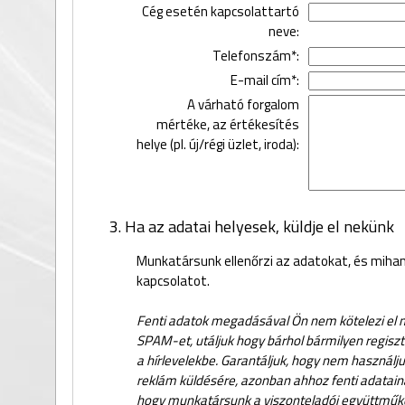
Cég esetén kapcsolattartó
neve:
Telefonszám*:
E-mail cím*:
A várható forgalom
mértéke, az értékesítés
helye (pl. új/régi üzlet, iroda):
3. Ha az adatai helyesek, küldje el nekünk
Munkatársunk ellenőrzi az adatokat, és miha
kapcsolatot.
Fenti adatok megadásával Ön nem kötelezi el 
SPAM-et, utáljuk hogy bárhol bármilyen regiszt
a hírlevelekbe. Garantáljuk, hogy nem használju
reklám küldésére, azonban ahhoz fenti adataina
hogy munkatársunk a viszonteladói együttmű