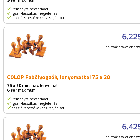
keményfa pecsétnyél
igazi klasszikus megjelenés
speciális festékekhez is ajánlott
6.22
bruttó ár, szöveglemezze
COLOP Fabélyegzők, lenyomattal 75 x 20
75 x 20 mm
max. lenyomat
6 sor
maximum
keményfa pecsétnyél
igazi klasszikus megjelenés
speciális festékekhez is ajánlott
6.42
bruttó ár, szöveglemezze