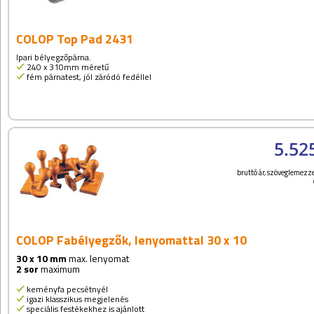
COLOP Top Pad 2431
Ipari bélyegzőpárna.
240 x 310mm méretű
fém párnatest, jól záródó fedéllel
5.52
bruttó ár, szöveglemezze
COLOP Fabélyegzők, lenyomattal 30 x 10
30 x 10 mm
max. lenyomat
2 sor
maximum
keményfa pecsétnyél
igazi klasszikus megjelenés
speciális festékekhez is ajánlott