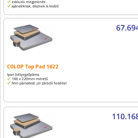
exkluzív megjelenés
ajándéknak, dísznek is kiváló
67.69
COLOP Top Pad 1622
Ipari bélyegzőpárna.
160 x 220mm méretű
fém párnatest, jól záródó fedéllel
110.168