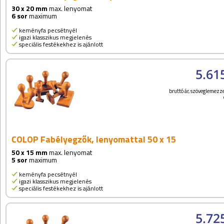
30 x 20 mm
max. lenyomat
6 sor
maximum
keményfa pecsétnyél
igazi klasszikus megjelenés
speciális festékekhez is ajánlott
5.61
bruttó ár, szöveglemezze
COLOP Fabélyegzők, lenyomattal 50 x 15
50 x 15 mm
max. lenyomat
5 sor
maximum
keményfa pecsétnyél
igazi klasszikus megjelenés
speciális festékekhez is ajánlott
5.72