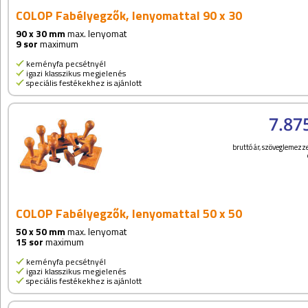
COLOP Fabélyegzők, lenyomattal 90 x 30
90 x 30 mm
max. lenyomat
9 sor
maximum
keményfa pecsétnyél
igazi klasszikus megjelenés
speciális festékekhez is ajánlott
7.87
bruttó ár, szöveglemezze
COLOP Fabélyegzők, lenyomattal 50 x 50
50 x 50 mm
max. lenyomat
15 sor
maximum
keményfa pecsétnyél
igazi klasszikus megjelenés
speciális festékekhez is ajánlott