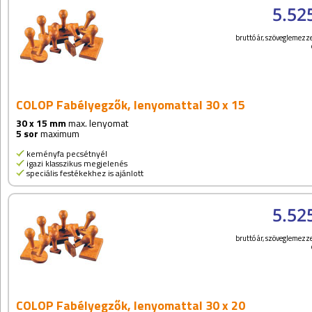
5.52
bruttó ár, szöveglemezze
COLOP Fabélyegzők, lenyomattal 30 x 15
30 x 15 mm
max. lenyomat
5 sor
maximum
keményfa pecsétnyél
igazi klasszikus megjelenés
speciális festékekhez is ajánlott
5.52
bruttó ár, szöveglemezze
COLOP Fabélyegzők, lenyomattal 30 x 20