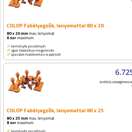
COLOP Fabélyegzők, lenyomattal 80 x 20
80 x 20 mm
max. lenyomat
6 sor
maximum
keményfa pecsétnyél
igazi klasszikus megjelenés
speciális festékekhez is ajánlott
6.72
bruttó ár, szöveglemezze
COLOP Fabélyegzők, lenyomattal 80 x 25
80 x 25 mm
max. lenyomat
8 sor
maximum
keményfa pecsétnyél