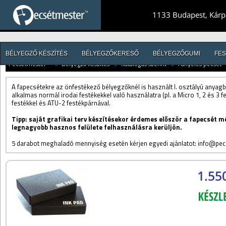
1133 Budapest, Kárpá
BÉLYEGZŐ KÉSZÍTÉS
BÉLYEGZŐKERESŐ
BÉLYEGZŐGUMI
FES
Pecsétmester™
//
Bélyegző készítés
//
Katalógus szerint
//
Fanyeles pecsét
A fapecsétekre az önfestékező bélyegzőknél is használt I. osztályú anya
alkalmas normál irodai festékekkel való használatra (pl. a Micro 1, 2 és 3 f
festékkel és ATU-2 festékpárnával
.
Tipp: saját grafikai terv készítésekor érdemes először a fapecsét m
legnagyobb hasznos felülete felhasználásra kerüljön.
5 darabot meghaladó mennyiség esetén kérjen egyedi ajánlatot: info@pe
1.55