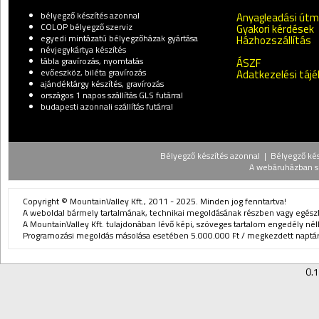
bélyegző készítés azonnal
Anyagleadási út
COLOP bélyegző szerviz
Gyakori kérdések
egyedi mintázatú bélyegzőházak gyártása
Házhozszállítás
névjegykártya készítés
tábla gravírozás, nyomtatás
ÁSZF
evőeszköz, biléta gravírozás
Adatkezelési táj
ajándéktárgy készítés, gravírozás
országos 1 napos szállítás GLS futárral
budapesti azonnali szállítás futárral
Bélyegző készítés azonnal | Bélyegző kész
A webáruházban sz
Copyright © MountainValley Kft., 2011 - 2025. Minden jog fenntartva!
A weboldal bármely tartalmának, technikai megoldásának részben vagy egészbe
A MountainValley Kft. tulajdonában lévő képi, szöveges tartalom engedély nélk
Programozási megoldás másolása esetében 5.000.000 Ft / megkezdett naptári
0.