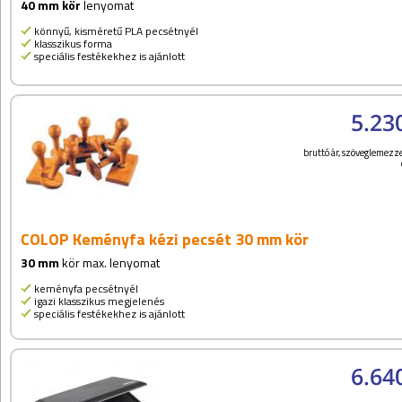
40 mm kör
lenyomat
könnyű, kisméretű PLA pecsétnyél
klasszikus forma
speciális festékekhez is ajánlott
5.23
bruttó ár, szöveglemezze
COLOP Keményfa kézi pecsét 30 mm kör
30 mm
kör max. lenyomat
keményfa pecsétnyél
igazi klasszikus megjelenés
speciális festékekhez is ajánlott
6.64