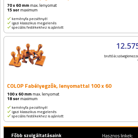
70 x 60 mm
max. lenyomat
15 sor
maximum
keményfa pecsétnyél
igazi klasszikus megjelenés
speciális festékekhez is ajánlott
12.57
bruttó ár, szöveglemezze
COLOP Fabélyegzők, lenyomattal 100 x 60
100 x 60 mm
max. lenyomat
18 sor
maximum
keményfa pecsétnyél
igazi klasszikus megjelenés
speciális festékekhez is ajánlott
Főbb szolgáltatásaink
Hasznos linkek: