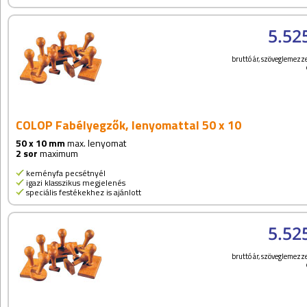
5.52
bruttó ár, szöveglemezze
COLOP Fabélyegzők, lenyomattal 50 x 10
50 x 10 mm
max. lenyomat
2 sor
maximum
keményfa pecsétnyél
igazi klasszikus megjelenés
speciális festékekhez is ajánlott
5.52
bruttó ár, szöveglemezze