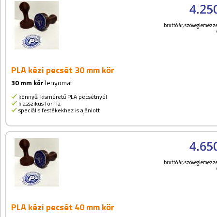
4.25
bruttó ár, szöveglemezze
PLA kézi pecsét 30 mm kör
30 mm kör
lenyomat
könnyű, kisméretű PLA pecsétnyél
klasszikus forma
speciális festékekhez is ajánlott
4.65
bruttó ár, szöveglemezze
PLA kézi pecsét 40 mm kör