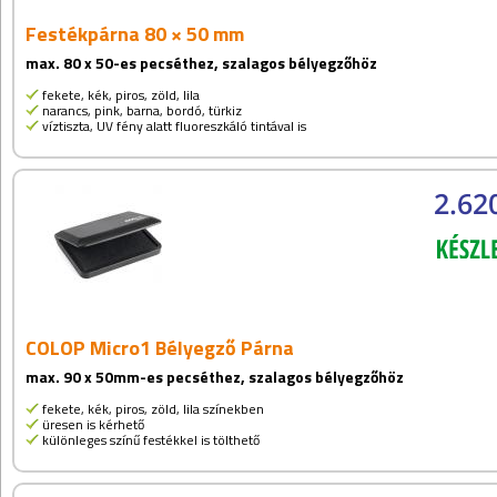
Festékpárna 80 × 50 mm
max. 80 x 50-es pecséthez, szalagos bélyegzőhöz
fekete, kék, piros, zöld, lila
narancs, pink, barna, bordó, türkiz
víztiszta, UV fény alatt fluoreszkáló tintával is
2.62
COLOP Micro1 Bélyegző Párna
max. 90 x 50mm-es pecséthez, szalagos bélyegzőhöz
fekete, kék, piros, zöld, lila színekben
üresen is kérhető
különleges színű festékkel is tölthető