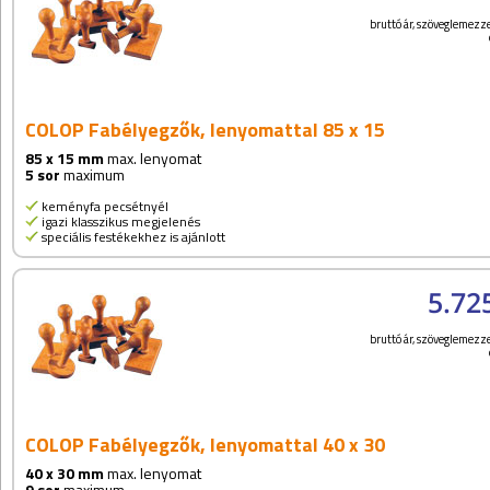
bruttó ár, szöveglemezze
COLOP Fabélyegzők, lenyomattal 85 x 15
85 x 15 mm
max. lenyomat
5 sor
maximum
keményfa pecsétnyél
igazi klasszikus megjelenés
speciális festékekhez is ajánlott
5.72
bruttó ár, szöveglemezze
COLOP Fabélyegzők, lenyomattal 40 x 30
40 x 30 mm
max. lenyomat
9 sor
maximum