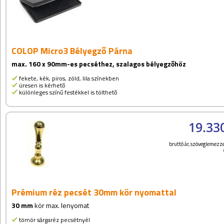
COLOP Micro3 Bélyegző Párna
max. 160 x 90mm-es pecséthez, szalagos bélyegzőhöz
fekete, kék, piros, zöld, lila színekben
üresen is kérhető
különleges színű festékkel is tölthető
19.33
bruttó ár, szöveglemezze
Prémium réz pecsét 30mm kör nyomattal
30 mm
kör max. lenyomat
tömör sárgaréz pecsétnyél