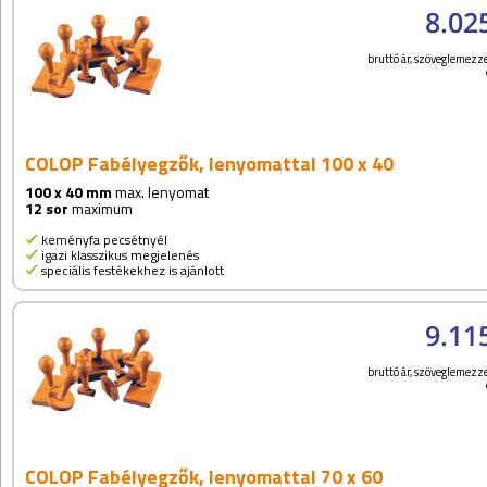
8.02
bruttó ár, szöveglemezze
COLOP Fabélyegzők, lenyomattal 100 x 40
100 x 40 mm
max. lenyomat
12 sor
maximum
keményfa pecsétnyél
igazi klasszikus megjelenés
speciális festékekhez is ajánlott
9.11
bruttó ár, szöveglemezze
COLOP Fabélyegzők, lenyomattal 70 x 60