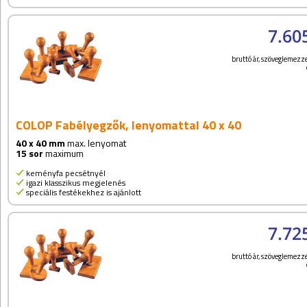
7.60
bruttó ár, szöveglemezze
COLOP Fabélyegzők, lenyomattal 40 x 40
40 x 40 mm
max. lenyomat
15 sor
maximum
keményfa pecsétnyél
igazi klasszikus megjelenés
speciális festékekhez is ajánlott
7.72
bruttó ár, szöveglemezze