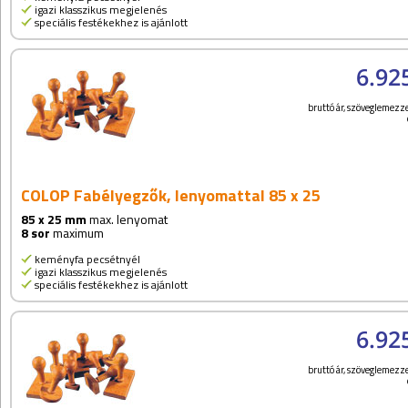
igazi klasszikus megjelenés
speciális festékekhez is ajánlott
6.92
bruttó ár, szöveglemezze
COLOP Fabélyegzők, lenyomattal 85 x 25
85 x 25 mm
max. lenyomat
8 sor
maximum
keményfa pecsétnyél
igazi klasszikus megjelenés
speciális festékekhez is ajánlott
6.92
bruttó ár, szöveglemezze